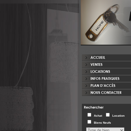
Master
IMMO Locations
Enza FUZIO
85, rue de Bonnevoie
L - 1260 Luxembourg
Achat
Location
Tél. + 352 26 19 60 97
Fax. + 352 49 47 53
Biens Neufs
Gsm
.
+ 352 691 14 44 14