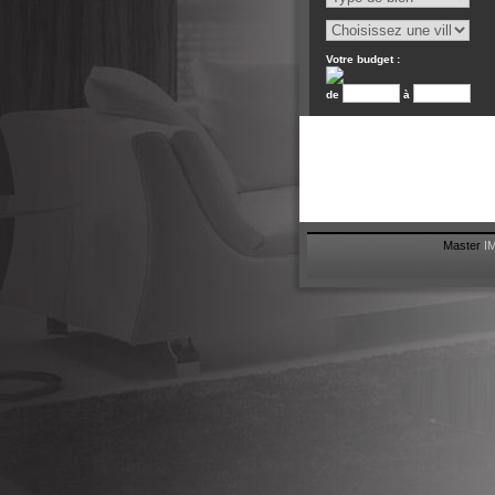
locations@masterimmo.com
Votre budget :
de
à
Master
I